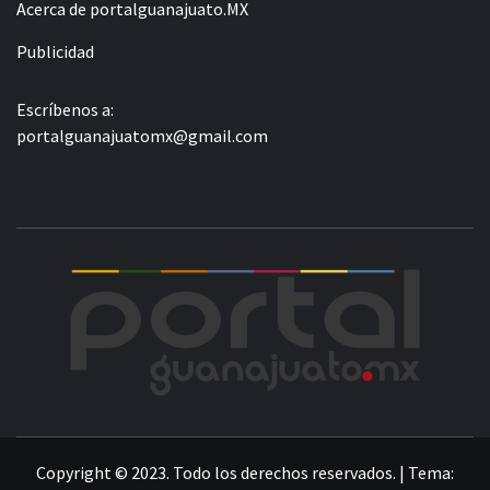
Acerca de portalguanajuato.MX
Publicidad
Escríbenos a:
portalguanajuatomx@gmail.com
POR
LA INFORMACIÓN DE GUANAJUATO
Copyright © 2023. Todo los derechos reservados.
|
Tema: