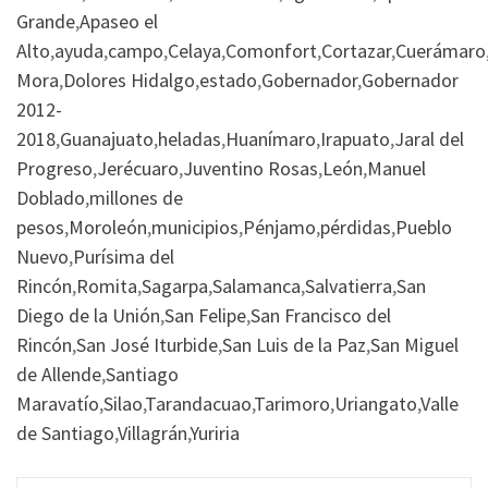
Grande
,
Apaseo el
Alto
,
ayuda
,
campo
,
Celaya
,
Comonfort
,
Cortazar
,
Cuerámaro
Mora
,
Dolores Hidalgo
,
estado
,
Gobernador
,
Gobernador
2012-
2018
,
Guanajuato
,
heladas
,
Huanímaro
,
Irapuato
,
Jaral del
Progreso
,
Jerécuaro
,
Juventino Rosas
,
León
,
Manuel
Doblado
,
millones de
pesos
,
Moroleón
,
municipios
,
Pénjamo
,
pérdidas
,
Pueblo
Nuevo
,
Purísima del
Rincón
,
Romita
,
Sagarpa
,
Salamanca
,
Salvatierra
,
San
Diego de la Unión
,
San Felipe
,
San Francisco del
Rincón
,
San José Iturbide
,
San Luis de la Paz
,
San Miguel
de Allende
,
Santiago
Maravatío
,
Silao
,
Tarandacuao
,
Tarimoro
,
Uriangato
,
Valle
de Santiago
,
Villagrán
,
Yuriria