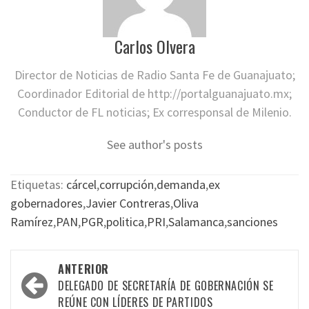
Carlos Olvera
Director de Noticias de Radio Santa Fe de Guanajuato;
Coordinador Editorial de http://portalguanajuato.mx;
Conductor de FL noticias; Ex corresponsal de Milenio.
See author's posts
Etiquetas:
cárcel
,
corrupción
,
demanda
,
ex
gobernadores
,
Javier Contreras
,
Oliva
Ramírez
,
PAN
,
PGR
,
politica
,
PRI
,
Salamanca
,
sanciones
Navegación
ANTERIOR
por
DELEGADO DE SECRETARÍA DE GOBERNACIÓN SE
REÚNE CON LÍDERES DE PARTIDOS