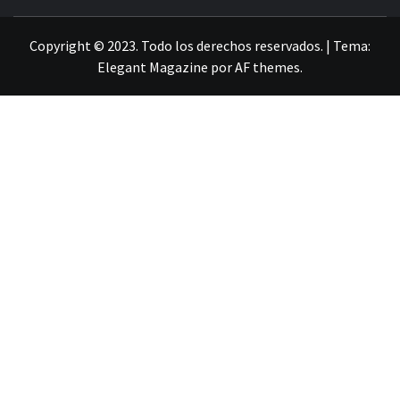
LA INFORMACIÓN DE GUANAJUATO
Copyright © 2023. Todo los derechos reservados.
|
Tema:
Elegant Magazine
por
AF themes
.