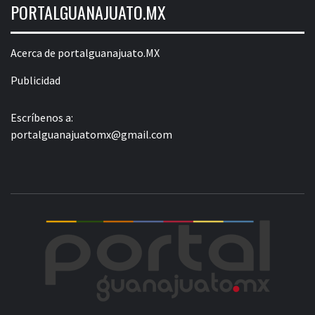
PORTALGUANAJUATO.MX
Acerca de portalguanajuato.MX
Publicidad
Escríbenos a:
portalguanajuatomx@gmail.com
POR