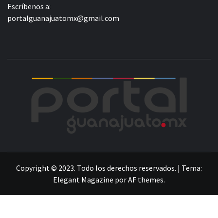
Escríbenos a:
portalguanajuatomx@gmail.com
POR
LA INFORMACIÓN DE GUANAJUATO
Copyright © 2023. Todo los derechos reservados.
|
Tema:
Elegant Magazine
por
AF themes
.