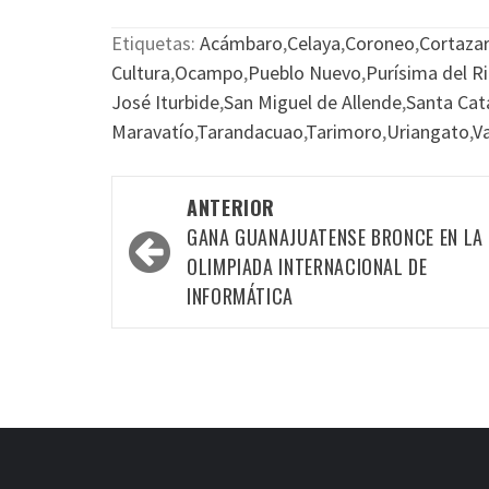
Etiquetas:
Acámbaro
,
Celaya
,
Coroneo
,
Cortazar
Cultura
,
Ocampo
,
Pueblo Nuevo
,
Purísima del R
José Iturbide
,
San Miguel de Allende
,
Santa Cat
Maravatío
,
Tarandacuao
,
Tarimoro
,
Uriangato
,
V
Navegación
ANTERIOR
por
GANA GUANAJUATENSE BRONCE EN LA
las
OLIMPIADA INTERNACIONAL DE
INFORMÁTICA
entradas