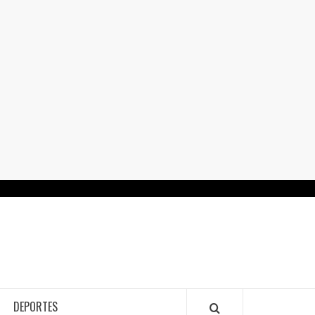
RTALGUANAJUATO.MX
DEPORTES