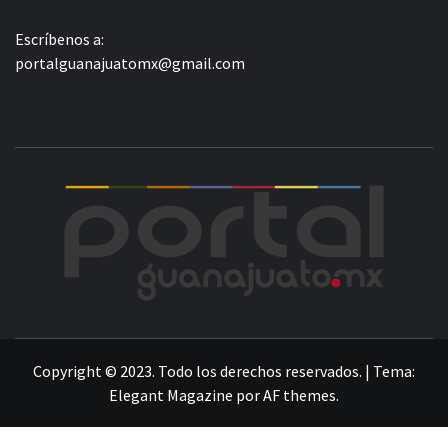
Escríbenos a:
portalguanajuatomx@gmail.com
POR
LA INFORMACIÓN DE GUANAJUATO
Copyright © 2023. Todo los derechos reservados.
|
Tema:
Elegant Magazine
por
AF themes
.