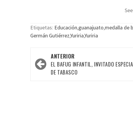
See
Etiquetas:
Educación
,
guanajuato
,
medalla de 
Germán Gutiérrez
,
Yuriria
,
Yuriria
Navegación
ANTERIOR
por
EL BAFUG INFANTIL, INVITADO ESPECI
las
DE TABASCO
entradas