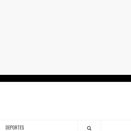
RTALGUANAJUATO.MX
DEPORTES