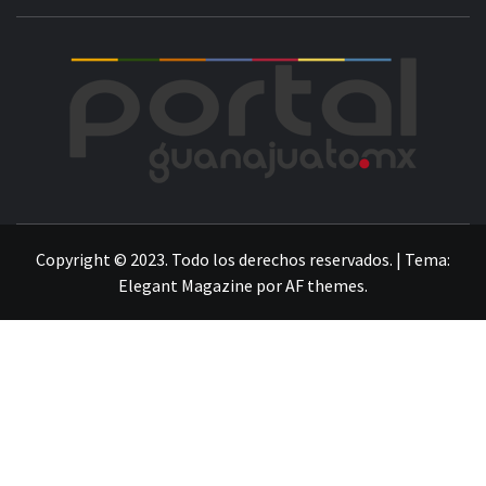
POR
LA INFORMACIÓN DE GUANAJUATO
Copyright © 2023. Todo los derechos reservados.
|
Tema:
Elegant Magazine
por
AF themes
.