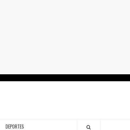
RTALGUANAJUATO.MX
DEPORTES