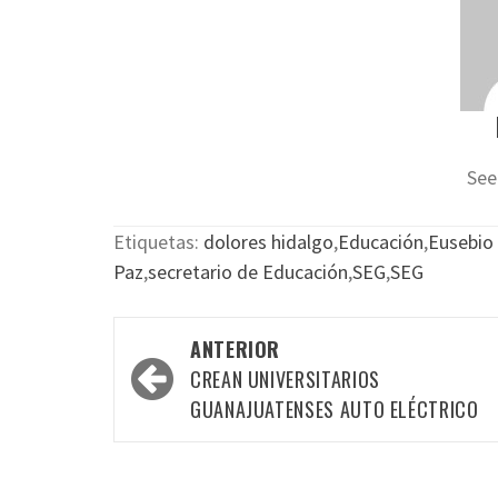
See
Etiquetas:
dolores hidalgo
,
Educación
,
Eusebio
Paz
,
secretario de Educación
,
SEG
,
SEG
Navegación
ANTERIOR
por
CREAN UNIVERSITARIOS
las
GUANAJUATENSES AUTO ELÉCTRICO
entradas