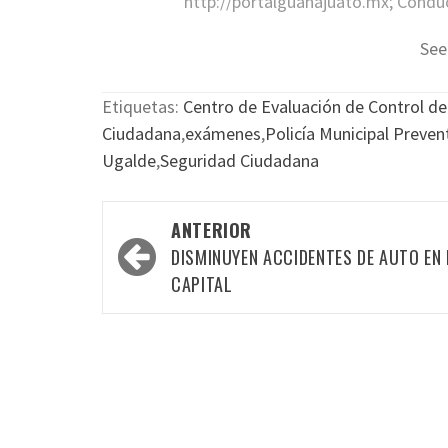
http://portalguanajuato.mx; Conduct
See
Etiquetas:
Centro de Evaluación de Control d
Ciudadana
,
exámenes
,
Policía Municipal Preven
Ugalde
,
Seguridad Ciudadana
Navegación
ANTERIOR
por
DISMINUYEN ACCIDENTES DE AUTO EN 
las
CAPITAL
entradas