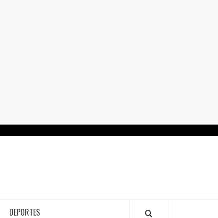
RTALGUANAJUATO.MX
DEPORTES