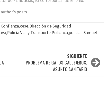
or de FL noticias; Ex corresponsal de Milenio.
 author's posts
e Confianza
,
cese
,
Dirección de Seguridad
tiva
,
Policía Vial y Transporte
,
Policiaca
,
policías
,
Samuel
SIGUIENTE
LA
PROBLEMA DE GATOS CALLEJEROS,
ASUNTO SANITARIO