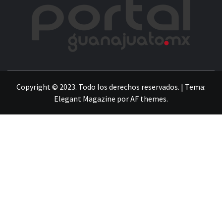
POR
LA INFORMACIÓN DE GUANAJUATO
Copyright © 2023. Todo los derechos reservados.
|
Tema:
Elegant Magazine
por
AF themes
.