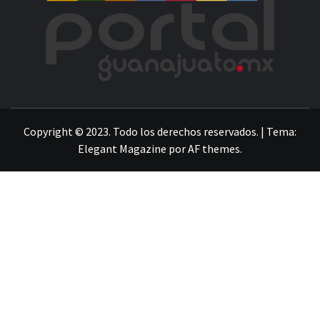
POR
LA INFORMACIÓN DE GUANAJUATO
Copyright © 2023. Todo los derechos reservados.
|
Tema:
Elegant Magazine
por
AF themes
.