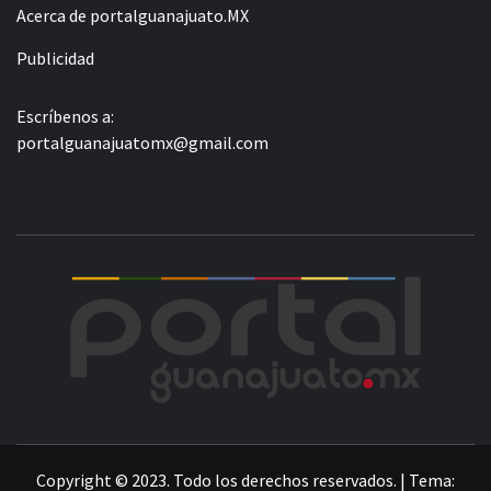
Acerca de portalguanajuato.MX
Publicidad
Escríbenos a:
portalguanajuatomx@gmail.com
POR
LA INFORMACIÓN DE GUANAJUATO
Copyright © 2023. Todo los derechos reservados.
|
Tema: