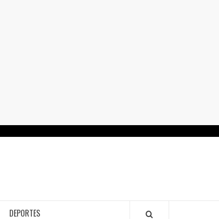
RTALGUANAJUATO.MX
DEPORTES