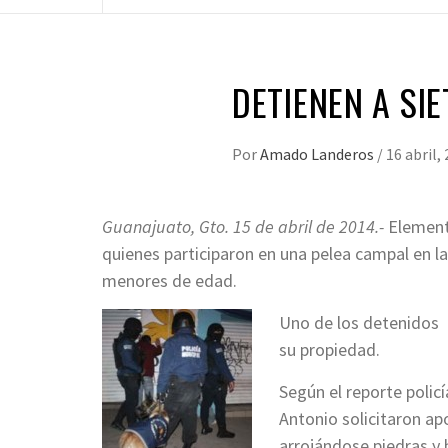
DETIENEN A SIE
Por
Amado Landeros
/
16 abril,
Guanajuato, Gto. 15 de abril de 2014.-
Elemento
quienes participaron en una pelea campal en l
menores de edad.
Uno de los detenidos d
su propiedad.
Según el reporte policí
Antonio solicitaron ap
arrojándose piedras y b