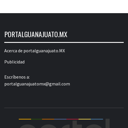
PORTALGUANAJUATO.MX
Acerca de portalguanajuato.MX
Publicidad
Escríbenos a:
portalguanajuatomx@gmail.com
POR