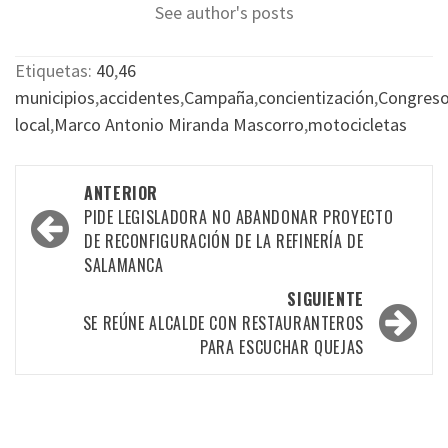
See author's posts
Etiquetas:
40
,
46
municipios
,
accidentes
,
Campaña
,
concientización
,
Congres
local
,
Marco Antonio Miranda Mascorro
,
motocicletas
Navegación
ANTERIOR
por
PIDE LEGISLADORA NO ABANDONAR PROYECTO
DE RECONFIGURACIÓN DE LA REFINERÍA DE
las
SALAMANCA
entradas
SIGUIENTE
SE REÚNE ALCALDE CON RESTAURANTEROS
PARA ESCUCHAR QUEJAS