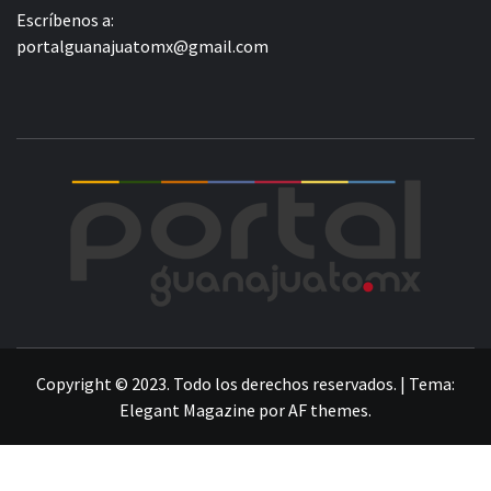
Escríbenos a:
portalguanajuatomx@gmail.com
POR
LA INFORMACIÓN DE GUANAJUATO
Copyright © 2023. Todo los derechos reservados.
|
Tema:
Elegant Magazine
por
AF themes
.