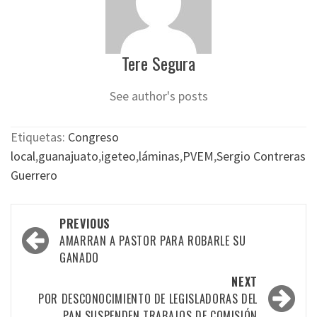
Tere Segura
See author's posts
Etiquetas:
Congreso
local
,
guanajuato
,
igeteo
,
láminas
,
PVEM
,
Sergio Contreras
Guerrero
Post
PREVIOUS
navigation
AMARRAN A PASTOR PARA ROBARLE SU
GANADO
NEXT
POR DESCONOCIMIENTO DE LEGISLADORAS DEL
PAN SUSPENDEN TRABAJOS DE COMISIÓN