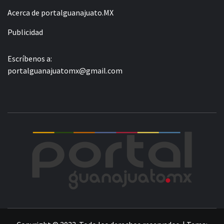
Acerca de portalguanajuato.MX
Publicidad
Escríbenos a:
portalguanajuatomx@gmail.com
POR
LA INFORMACIÓN DE GUANAJUATO