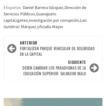
Etiquetas:
Daniel Barrera Vázquez
,
Dirección de
Servicios Públicos
,
Guanajuato
capital
,
igeteo
,
investigación por corrupción
,
Luis
Gutiérrez Márquez
,
oficialía Mayor
Navegación
ANTERIOR
por
FORTALECEN PARQUE VEHICULAR DE SEGURIDAD
EN LA CAPITAL
las
SIGUIENTE
entradas
DEBEN CAMBIAR LOS PARADIGMAS DE LA
EDUCACIÓN SUPERIOR: SALVADOR MALO