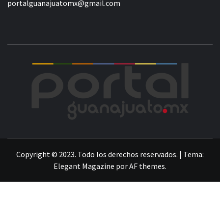
portalguanajuatomx@gmail.com
POR
LA INFORMACIÓN DE GUANAJUATO
Copyright © 2023. Todo los derechos reservados.
|
Tema:
Elegant Magazine
por
AF themes
.