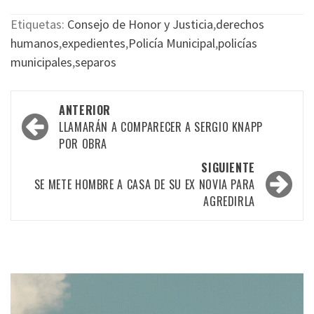
Etiquetas:
Consejo de Honor y Justicia
,
derechos
humanos
,
expedientes
,
Policía Municipal
,
policías
municipales
,
separos
Navegación
ANTERIOR
por
LLAMARÁN A COMPARECER A SERGIO KNAPP
POR OBRA
las
SIGUIENTE
entradas
SE METE HOMBRE A CASA DE SU EX NOVIA PARA
AGREDIRLA