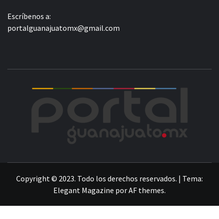
Escríbenos a:
portalguanajuatomx@gmail.com
POR
LA INFORMACIÓN DE GUANAJUATO
Copyright © 2023. Todo los derechos reservados.
|
Tema:
Elegant Magazine
por
AF themes
.