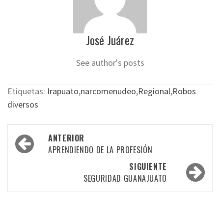
José Juárez
See author's posts
Etiquetas:
Irapuato
,
narcomenudeo
,
Regional
,
Robos
diversos
Navegación
ANTERIOR
por
APRENDIENDO DE LA PROFESIÓN
las
SIGUIENTE
SEGURIDAD GUANAJUATO
entradas