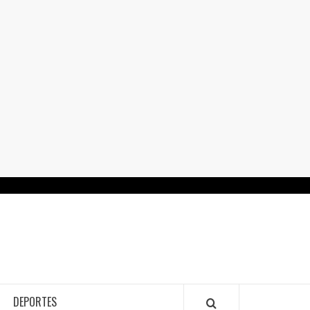
RTALGUANAJUATO.MX
DEPORTES