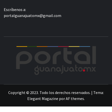
Escríbenos a:
portalguanajuatomx@gmail.com
POR
LA INFORMACIÓN DE GUANAJUATO
Copyright © 2023. Todo los derechos reservados.
|
Tema:
Elegant Magazine
por
AF themes
.