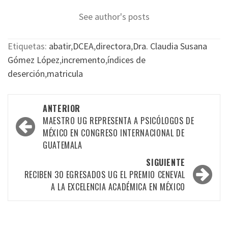
See author's posts
Etiquetas:
abatir
,
DCEA
,
directora
,
Dra. Claudia Susana
Gómez López
,
incremento
,
índices de
deserción
,
matricula
Navegación
ANTERIOR
por
MAESTRO UG REPRESENTA A PSICÓLOGOS DE
MÉXICO EN CONGRESO INTERNACIONAL DE
las
GUATEMALA
entradas
SIGUIENTE
RECIBEN 30 EGRESADOS UG EL PREMIO CENEVAL
A LA EXCELENCIA ACADÉMICA EN MÉXICO