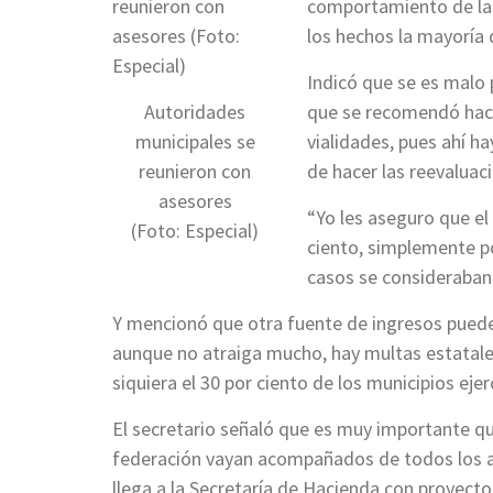
comportamiento de las
los hechos la mayoría 
Indicó que se es malo p
Autoridades
que se recomendó hace
municipales se
vialidades, pues ahí h
reunieron con
de hacer las reevaluac
asesores
“Yo les aseguro que el
(Foto: Especial)
ciento, simplemente po
casos se consideraban
Y mencionó que otra fuente de ingresos puede
aunque no atraiga mucho, hay multas estatales,
siquiera el 30 por ciento de los municipios ejer
El secretario señaló que es muy importante qu
federación vayan acompañados de todos los a
llega a la Secretaría de Hacienda con proyectos