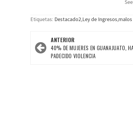
See
Etiquetas:
Destacado2
,
Ley de Ingresos
,
malos
Navegación
ANTERIOR
por
40% DE MUJERES EN GUANAJUATO, H
las
PADECIDO VIOLENCIA
entradas