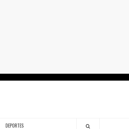
RTALGUANAJUATO.MX
DEPORTES