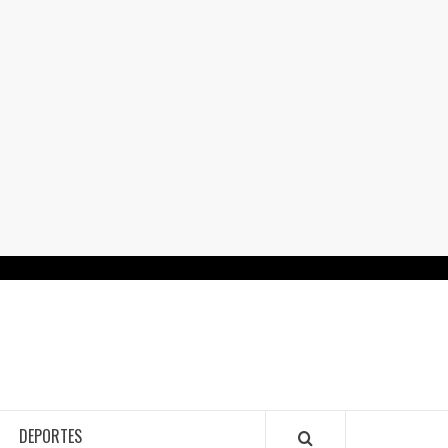
RTALGUANAJUATO.MX
DEPORTES