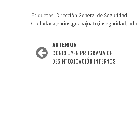
Etiquetas:
Dirección General de Seguridad
Ciudadana
,
ebrios
,
guanajuato
,
inseguridad
,
lad
Navegación
ANTERIOR
por
CONCLUYEN PROGRAMA DE
las
DESINTOXICACIÓN INTERNOS
entradas