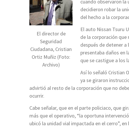
cuando observaron la 
decidieron robar la uni
del hecho a la corpora
El auto Nissan Tsuru U
El director de
de la corporación que 
Seguridad
después de detener a l
Ciudadana, Cristian
presentaba daños en la
Ortiz Muñiz (Foto:
que se castigue a los 
Archivo)
Así lo señaló Cristian
ya se giraron instrucc
advirtió al resto de la corporación que no deb
ocurrir.
Cabe señalar, que en el parte policiaco, que gi
más que el operativo, “la oportuna intervención
ubicó la unidad vial impactada en el cerro”, en