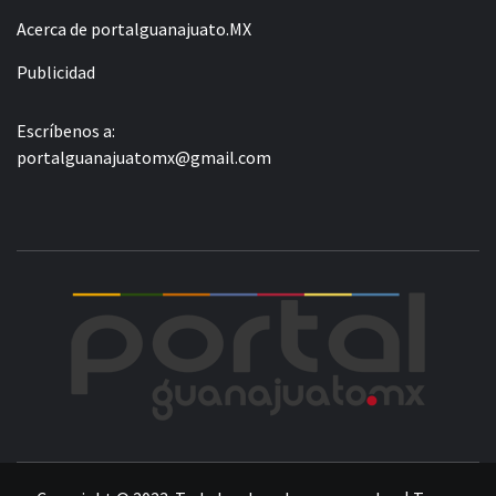
Acerca de portalguanajuato.MX
Publicidad
Escríbenos a:
portalguanajuatomx@gmail.com
POR
LA INFORMACIÓN DE GUANAJUATO