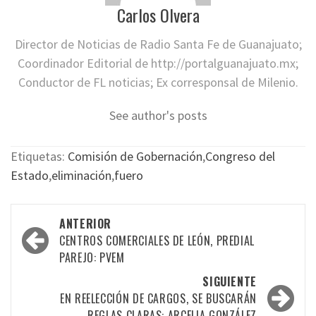
Carlos Olvera
Director de Noticias de Radio Santa Fe de Guanajuato;
Coordinador Editorial de http://portalguanajuato.mx;
Conductor de FL noticias; Ex corresponsal de Milenio.
See author's posts
Etiquetas:
Comisión de Gobernación
,
Congreso del
Estado
,
eliminación
,
fuero
Navegación
ANTERIOR
por
CENTROS COMERCIALES DE LEÓN, PREDIAL
PAREJO: PVEM
las
SIGUIENTE
entradas
EN REELECCIÓN DE CARGOS, SE BUSCARÁN
REGLAS CLARAS: ARCELIA GONZÁLEZ