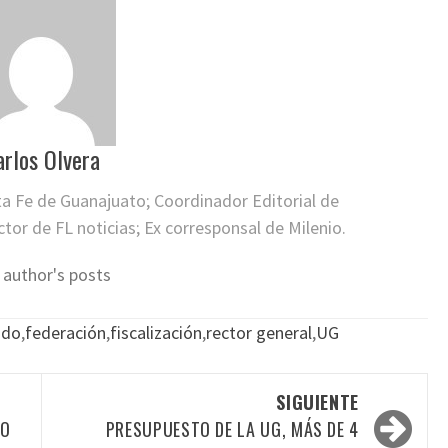
arlos Olvera
ta Fe de Guanajuato; Coordinador Editorial de
or de FL noticias; Ex corresponsal de Milenio.
 author's posts
ado
,
federación
,
fiscalización
,
rector general
,
UG
SIGUIENTE
DO
PRESUPUESTO DE LA UG, MÁS DE 4