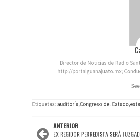
C
Director de Noticias de Radio San
http://portalguanajuato.mx; Conduct
See
Etiquetas:
auditoría
,
Congreso del Estado
,
est
Navegación
ANTERIOR
por
EX REGIDOR PERREDISTA SERÁ JUZGA