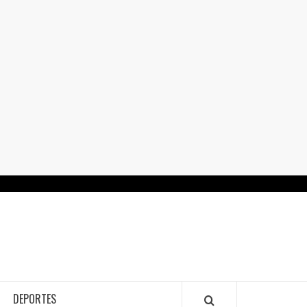
RTALGUANAJUATO.MX
DEPORTES