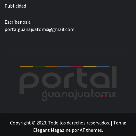
Publicidad
Escríbenos a:
portalguanajuatomx@gmail.com
POR
LA INFORMACIÓN DE GUANAJUATO
Copyright © 2023. Todo los derechos reservados.
|
Tema:
Elegant Magazine
por
AF themes
.