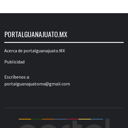
PORTALGUANAJUATO.MX
Acerca de portalguanajuato.MX
Publicidad
Escríbenos a:
portalguanajuatomx@gmail.com
POR