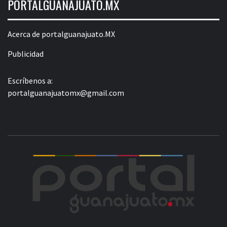
PORTALGUANAJUATO.MX
Acerca de portalguanajuato.MX
Publicidad
Escríbenos a:
portalguanajuatomx@gmail.com
POR