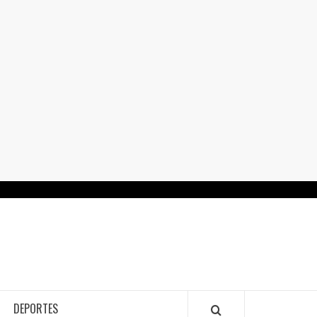
RTALGUANAJUATO.MX
DEPORTES