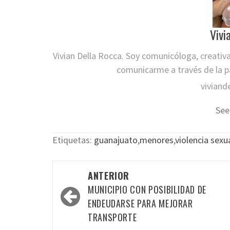
Vivi
Vivian Della Rocca. Soy comunicóloga, creativ
comunicarme a través de la pa
viviand
See
Etiquetas:
guanajuato
,
menores
,
violencia sexu
Navegación
ANTERIOR
por
MUNICIPIO CON POSIBILIDAD DE
las
ENDEUDARSE PARA MEJORAR
TRANSPORTE
entradas