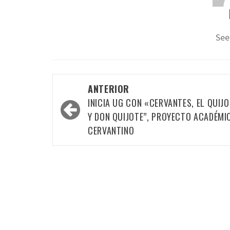
See
Navegación
ANTERIOR
por
INICIA UG CON «CERVANTES, EL QUIJO
las
Y DON QUIJOTE”, PROYECTO ACADÉMI
CERVANTINO
entradas