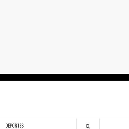
RTALGUANAJUATO.MX
DEPORTES