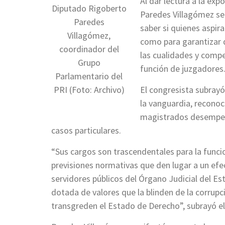
Al dar lectura a la ex
Diputado Rigoberto
Paredes Villagómez señ
Paredes
saber si quienes aspir
Villagómez,
como para garantizar 
coordinador del
las cualidades y compe
Grupo
función de juzgadores
Parlamentario del
PRI (Foto: Archivo)
El congresista subrayó
la vanguardia, reconoc
magistrados desempeñan
casos particulares.
“Sus cargos son trascendentales para la funcio
previsiones normativas que den lugar a un efec
servidores públicos del Órgano Judicial del Est
dotada de valores que la blinden de la corrupc
transgreden el Estado de Derecho”, subrayó el 