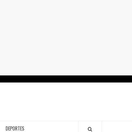
RTALGUANAJUATO.MX
DEPORTES