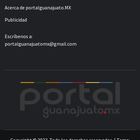
Acerca de portalguanajuato.MX
Publicidad
Escríbenos a:
portalguanajuatomx@gmail.com
POR
LA INFORMACIÓN DE GUANAJUATO
Copyright © 2023. Todo los derechos reservados.
|
Tema: