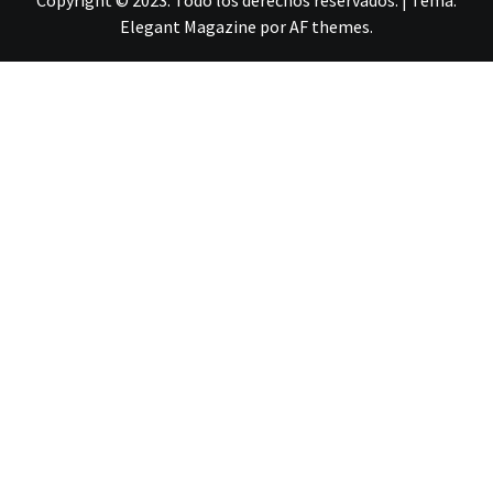
Elegant Magazine
por
AF themes
.