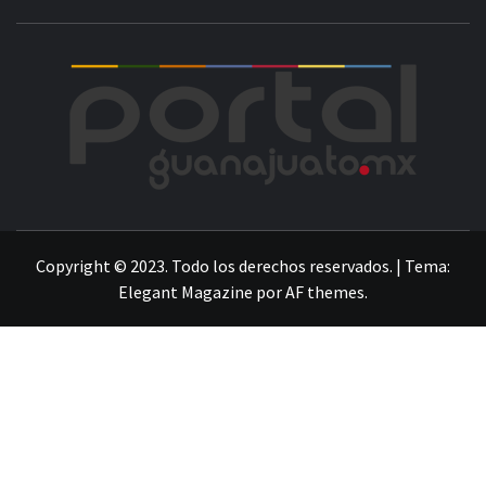
POR
LA INFORMACIÓN DE GUANAJUATO
Copyright © 2023. Todo los derechos reservados.
|
Tema:
Elegant Magazine
por
AF themes
.