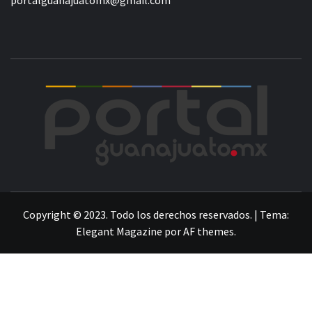
POR
LA INFORMACIÓN DE GUANAJUATO
Copyright © 2023. Todo los derechos reservados.
|
Tema:
Elegant Magazine
por
AF themes
.