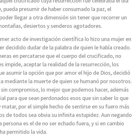
uel crucificado cuya resurrección fue celebrada el día
e, pueda presumir de haber consumado la paz, el
 poder llegar a otra dimensión sin tener que recorrer un
montañas, desiertos y senderos agotadores.
imer acto de investigación científica lo hizo una mujer en
er decidido dudar de la palabra de quien le había creado.
eras en percatarse que el cuerpo del crucificado, no
s impide, aceptar la realidad de la resurrección, los
ue asumir la opción que por amor el hijo de Dios, decidió
ta mediante la muerte de quien se humanó por nosotros.
llo sin compromiso, lo mejor que podemos hacer, además
ial para que sean perdonados esos que sin saber lo que
y matar, por el simple hecho de sentirse en su fuero más
jos de todos sea obvia su infinita estupidez. Aun negando
a persona es el de no ser echado fuera, y si en cambio
ha permitido la vida.