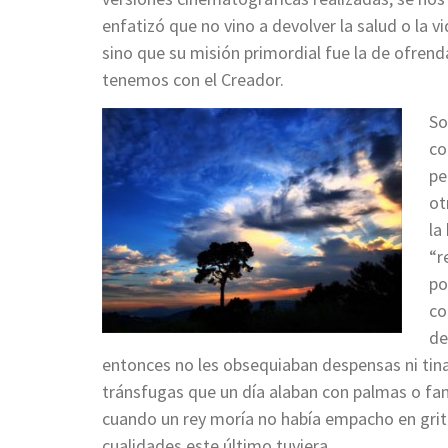
enfatizó que no vino a devolver la salud o la vi
sino que su misión primordial fue la de ofren
tenemos con el Creador.
So
co
pe
ot
la
“r
po
co
de
entonces no les obsequiaban despensas ni tinac
tránsfugas que un día alaban con palmas o fanf
cuando un rey moría no había empacho en gritar
cualidades este último tuviera.