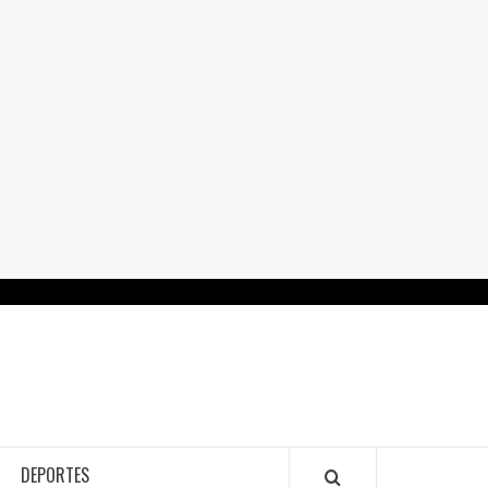
RTALGUANAJUATO.MX
DEPORTES