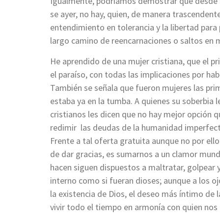
Igualmente, podríamos demostrar que desde aq
se ayer, no hay, quien, de manera trascendent
entendimiento en tolerancia y la libertad para
largo camino de reencarnaciones o saltos en 
He aprendido de una mujer cristiana, que el pr
el paraíso, con todas las implicaciones por hab
También se señala que fueron mujeres las prim
estaba ya en la tumba. A quienes su soberbia le
cristianos les dicen que no hay mejor opción q
redimir las deudas de la humanidad imperfec
Frente a tal oferta gratuita aunque no por e
de dar gracias, es sumarnos a un clamor mund
hacen siguen dispuestos a maltratar, golpear 
interno como si fueran dioses; aunque a los o
la existencia de Dios, el deseo más íntimo de l
vivir todo el tiempo en armonía con quien nos 