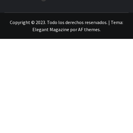
LA INFORMACIÓN DE GUANAJUATO
Copyright © 2023. Todo los derechos reservados.
|
Tema:
Elegant Magazine
por
AF themes
.