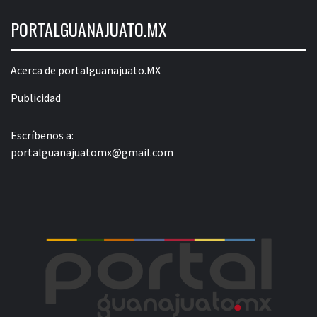
PORTALGUANAJUATO.MX
Acerca de portalguanajuato.MX
Publicidad
Escríbenos a:
portalguanajuatomx@gmail.com
POR