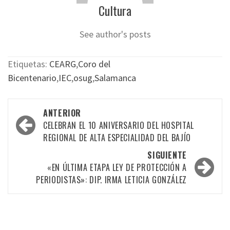
Cultura
See author's posts
Etiquetas:
CEARG
,
Coro del
Bicentenario
,
IEC
,
osug
,
Salamanca
Navegación
ANTERIOR
por
CELEBRAN EL 10 ANIVERSARIO DEL HOSPITAL
REGIONAL DE ALTA ESPECIALIDAD DEL BAJÍO
las
SIGUIENTE
entradas
«EN ÚLTIMA ETAPA LEY DE PROTECCIÓN A
PERIODISTAS»: DIP. IRMA LETICIA GONZÁLEZ