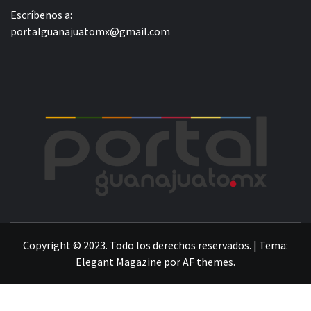
Escríbenos a:
portalguanajuatomx@gmail.com
POR
LA INFORMACIÓN DE GUANAJUATO
Copyright © 2023. Todo los derechos reservados.
|
Tema:
Elegant Magazine
por
AF themes
.