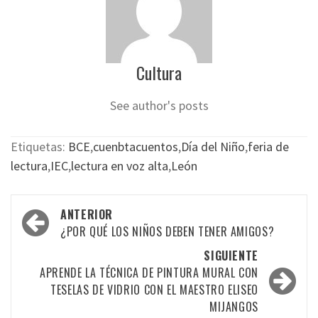
Cultura
See author's posts
Etiquetas:
BCE
,
cuenbtacuentos
,
Día del Niño
,
feria de
lectura
,
IEC
,
lectura en voz alta
,
León
Navegación
ANTERIOR
por
¿POR QUÉ LOS NIÑOS DEBEN TENER AMIGOS?
las
SIGUIENTE
APRENDE LA TÉCNICA DE PINTURA MURAL CON
entradas
TESELAS DE VIDRIO CON EL MAESTRO ELISEO
MIJANGOS