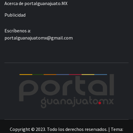
Acerca de portalguanajuato.MX
Publicidad
Escríbenos a:
portalguanajuatomx@gmail.com
POR
LA INFORMACIÓN DE GUANAJUATO
Copyright © 2023. Todo los derechos reservados.
|
Tema: