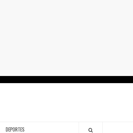
RTALGUANAJUATO.MX
DEPORTES