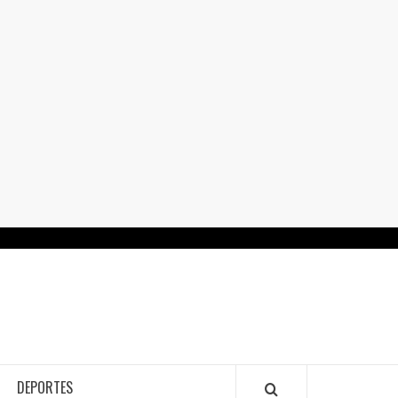
RTALGUANAJUATO.MX
DEPORTES