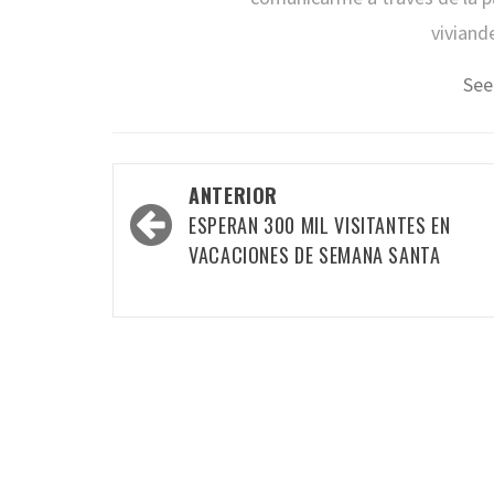
viviand
See
Navegación
ANTERIOR
por
ESPERAN 300 MIL VISITANTES EN
las
VACACIONES DE SEMANA SANTA
entradas