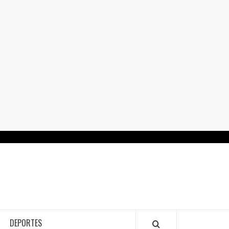
RTALGUANAJUATO.MX
DEPORTES