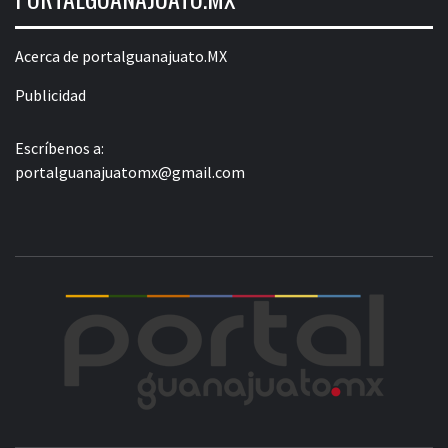
Acerca de portalguanajuato.MX
Publicidad
Escríbenos a:
portalguanajuatomx@gmail.com
POR
LA INFORMACIÓN DE GUANAJUATO