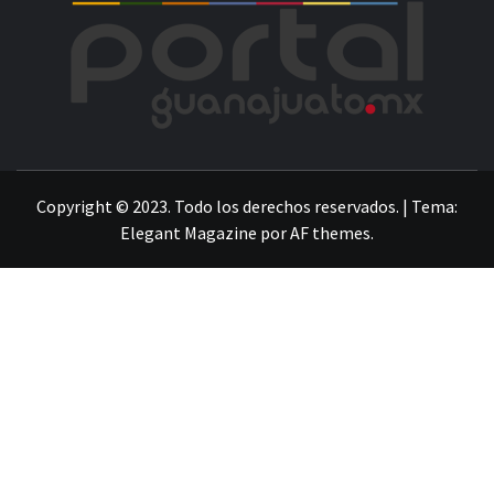
POR
LA INFORMACIÓN DE GUANAJUATO
Copyright © 2023. Todo los derechos reservados.
|
Tema:
Elegant Magazine
por
AF themes
.