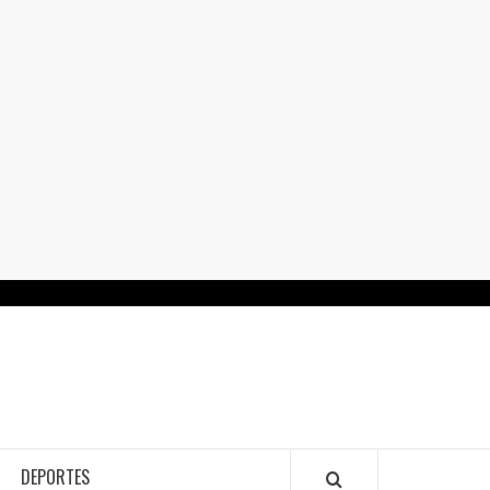
RTALGUANAJUATO.MX
DEPORTES