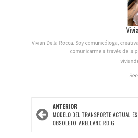
Vivi
Vivian Della Rocca. Soy comunicóloga, creativ
comunicarme a través de la pa
viviand
See
Navegación
ANTERIOR
por
MODELO DEL TRANSPORTE ACTUAL ES
las
OBSOLETO: ARELLANO ROIG
entradas