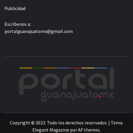
Publicidad
Escríbenos a:
portalguanajuatomx@gmail.com
POR
LA INFORMACIÓN DE GUANAJUATO
Copyright © 2023. Todo los derechos reservados.
|
Tema:
Elegant Magazine
por
AF themes
.