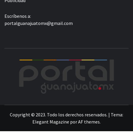
Publicidad
Escríbenos a:
portalguanajuatomx@gmail.com
POR
LA INFORMACIÓN DE GUANAJUATO
Copyright © 2023. Todo los derechos reservados.
|
Tema:
Elegant Magazine
por
AF themes
.