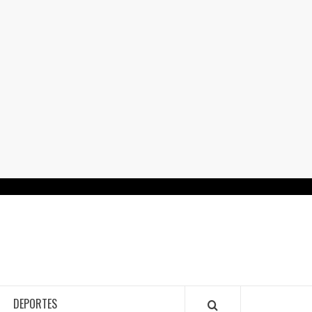
RTALGUANAJUATO.MX
DEPORTES