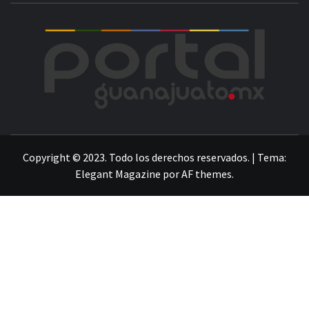
POR
LA INFORMACIÓN DE GUANAJUATO
Copyright © 2023. Todo los derechos reservados.
|
Tema:
Elegant Magazine
por
AF themes
.