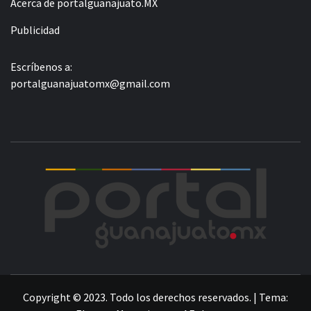
Acerca de portalguanajuato.MX
Publicidad
Escríbenos a:
portalguanajuatomx@gmail.com
POR
LA INFORMACIÓN DE GUANAJUATO
Copyright © 2023. Todo los derechos reservados.
|
Tema: