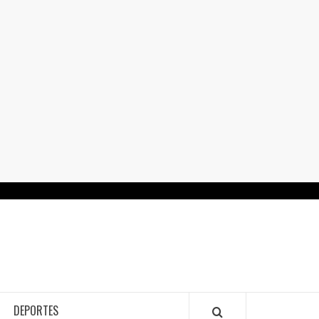
RTALGUANAJUATO.MX
DEPORTES